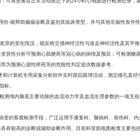
：可将患者在正常活动状态下的24小时心电图进行检测记录，
用价-能帮助癫痫诊断及鉴别其临床类型，并与其他非痫性发作
期差异的变化情况，能反映交感神经活性与迷走神经活性及其平
率变异性分析可预测心肌梗死等冠心病的病情及预后；可检测糖
继而为预测心源性猝死等的危险性判定提供数据参考。
跟踪技术和计算机专用采集分析软件实时跟踪眼球活动，测定瞳孔直
指标。
应检测颅内脑底主要动脉的血流动力学及血流生理参数的一项无
头病变的客观检测手段，广泛运用于康复科、脑病科、骨伤科、内
等具有较高的诊断或辅助诊断作用。目前科室肌电图检查主要包