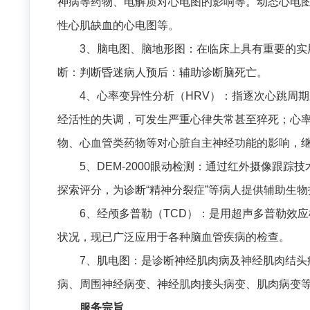
神病等药物、电解质对心电图的影响等。动态心电图
性心肌缺血的心电图等。
3、脑电图、脑地形图：在临床上具有重要的实
断：判断昏迷病人预后：辅助诊断脑死亡。
4、心率变异性分析（HRV）：指逐次心跳周
经活性的失调，可发生严重心律失常甚至猝死；心
物、心血管类药物等对心脏自主神经功能的影响，
5、DEM-2000眼动检测：通过红外摄像
探索评分，为诊断“精神分裂症”等病人提供辅助生物
6、经颅多普勒（TCD）：是用超声多普勒效
状况，现已广泛应用于各种脑血管疾病的检查。
7、肌电图：是诊断神经肌肉病及神经肌肉结
病、周围神经病变、神经肌肉接头病变、肌肉病变
服务宗旨