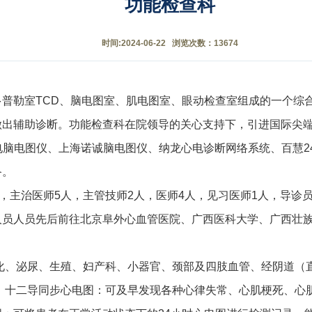
功能检查科
时间:2024-06-22 浏览次数：13674
普勒室TCD、脑电图室、肌电图室、眼动检查室组成的一个综
辅助诊断。功能检查科在院领导的关心支持下，引进国际尖端的医学检
日本光电脑电图仪、上海诺诚脑电图仪、纳龙心电诊断网络系统、百
备。
，主治医师5人，主管技师2人，医师4人，见习医师1人，导诊员
人员人员先后前往北京阜外心血管医院、广西医科大学、广西壮
化、泌尿、生殖、妇产科、小器官、颈部及四肢血管、经阴道（
er）：十二导同步心电图：可及早发现各种心律失常、心肌梗死、