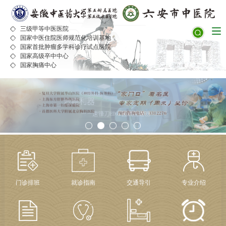
三级甲等中医医院
国家中医住院医师规范化培训基地
国家首批肿瘤多学科诊疗试点医院
国家高级卒中中心
国家胸痛中心
门诊排班
就诊指南
交通导引
专业介绍