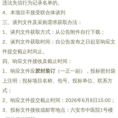
违法失信行为记录名单的。
4、
本项目不接受联合体谈判
三、谈判文件及采购需求获取办法：
1、谈判文件获取方式：从公告附件自行下载；
2、谈判文件获取时间：自公告发布之日起至响应文
件提交截止时间止。
四、响应文件接收及截止时间：
1、
响应
文件应
胶封装订
（一正一副），
投标密封袋
上注明：投标项目名称、包号、投标单位、联系方
式
；
2、
响应
文件提交截止时间：
202
6
年
6
月
8
日
15
:
0
0；
3、
投标文件接收或邮寄
地点：六安市中医院
1号楼