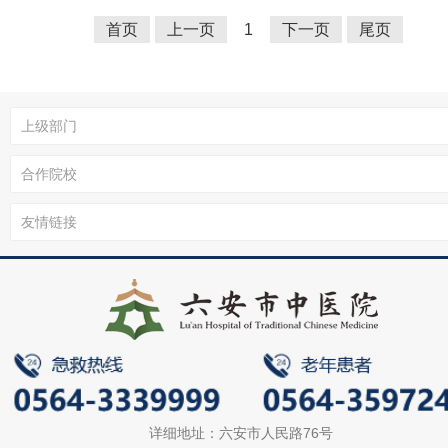
究方向：血管疾病。擅长周围血管疾病
首页
疗，熟练掌握外周血管的一、二、三、
上一页
1
下一页
尾页
级的开放手术、介入手术、杂交手术。
规收治疾病及开展技术：1. 下肢静脉曲
的微创手术治疗；2.下肢深静脉血栓治
置管溶栓术、下腔静脉滤器植入术等；3
髂静脉压迫综合征、血栓后遗症等静脉
流障碍性疾病；4.下肢动脉硬化闭塞症
脉疾病，常规开展动脉球囊扩张术、支
植入术、旁路搭桥手术、动脉切开取栓
术等。5. 糖尿病足及各类慢性溃疡创面
6.下肢淋巴感染、水肿等；7.血管瘤、
畸形，开展病灶切除及介入栓塞等技术。
动脉瘤、动脉夹层，开展腹主动脉瘤人
血管置换手术，主动脉夹层、腹主动脉
腔内治疗等。
详细地址：六安市人民路76号