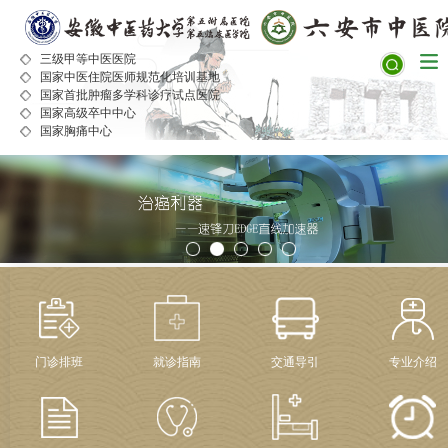
三级甲等中医医院
国家中医住院医师规范化培训基地
国家首批肿瘤多学科诊疗试点医院
国家高级卒中中心
国家胸痛中心
门诊排班
就诊指南
交通导引
专业介绍