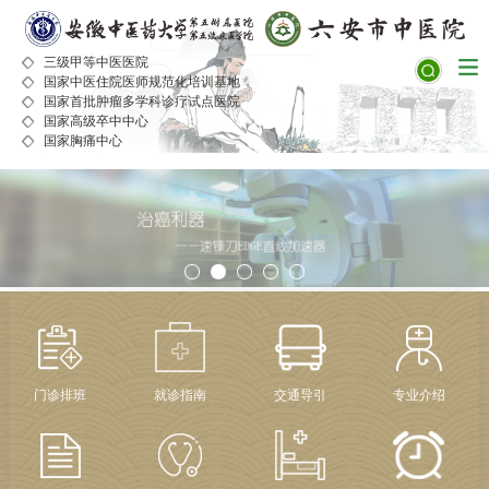
三级甲等中医医院
国家中医住院医师规范化培训基地
国家首批肿瘤多学科诊疗试点医院
国家高级卒中中心
国家胸痛中心
门诊排班
就诊指南
交通导引
专业介绍